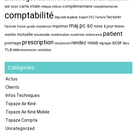
carte vitale
complémentaire
bdk
bilan
chèque
clôture
complémentaires
comptabilité
facturer
dégradé
espèces
Export FEC
facture
maj pc sc
imprimer
mise à jour
factures
fusion
guide
impression
Mobile
patient
mutuelle
modifier
nouveautés
numérisation
numériser
ordonnance
prescription
rendez-vous
scor
pointage
remplacant
réglages
Sécu
TLA
télétransmission
validation
Catégories
Actus
Clients
Infos Techniques
Topaze Air Kiné
Topaze Air Kiné Mobile
Topaze Compta
Uncategorized