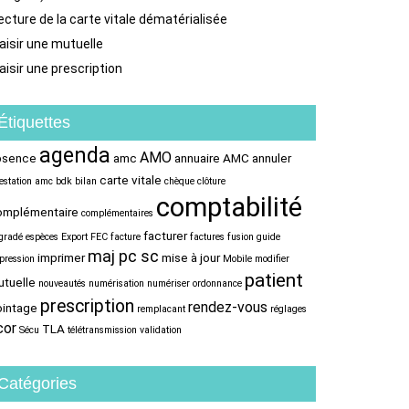
ecture de la carte vitale dématérialisée
aisir une mutuelle
aisir une prescription
Étiquettes
agenda
AMO
bsence
amc
annuaire AMC
annuler
carte vitale
testation amc
bdk
bilan
chèque
clôture
comptabilité
omplémentaire
complémentaires
facturer
gradé
espèces
Export FEC
facture
factures
fusion
guide
maj pc sc
imprimer
mise à jour
pression
Mobile
modifier
patient
tuelle
nouveautés
numérisation
numériser
ordonnance
prescription
rendez-vous
ointage
remplacant
réglages
cor
TLA
Sécu
télétransmission
validation
Catégories