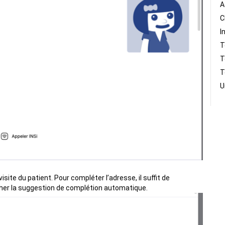
A
C
I
T
T
T
U
site du patient. Pour compléter l’adresse, il suffit de
her la suggestion de complétion automatique.