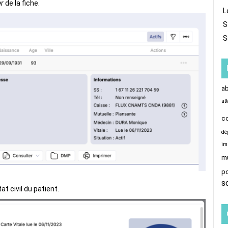
er
de la fiche.
L
S
S
a
at
c
dé
im
mu
p
s
at civil du patient.