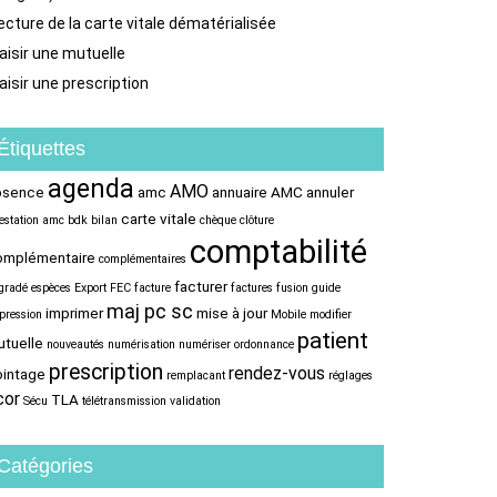
ecture de la carte vitale dématérialisée
aisir une mutuelle
aisir une prescription
Étiquettes
agenda
AMO
bsence
amc
annuaire AMC
annuler
carte vitale
testation amc
bdk
bilan
chèque
clôture
comptabilité
omplémentaire
complémentaires
facturer
gradé
espèces
Export FEC
facture
factures
fusion
guide
maj pc sc
imprimer
mise à jour
pression
Mobile
modifier
patient
tuelle
nouveautés
numérisation
numériser
ordonnance
prescription
rendez-vous
ointage
remplacant
réglages
cor
TLA
Sécu
télétransmission
validation
Catégories