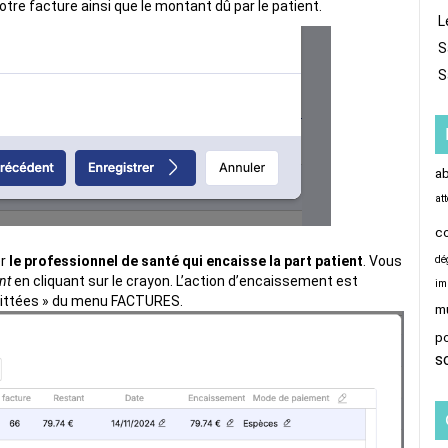
otre facture ainsi que le montant dû par le patient.
L
S
S
a
at
c
er
le professionnel de santé qui encaisse la part patient
. Vous
dé
nt
en cliquant sur le crayon. L’action d’encaissement est
im
quittées » du menu FACTURES.
mu
p
s