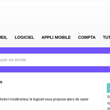
EIL
LOGICIEL
APPLI MOBILE
COMPTA
TU
on
F
 ticket modérateur, le logiciel vous propose alors de saisir
F
i