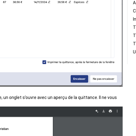
A
C
I
T
T
T
U
 un onglet s’ouvre avec un aperçu de la quittance. Il ne vous