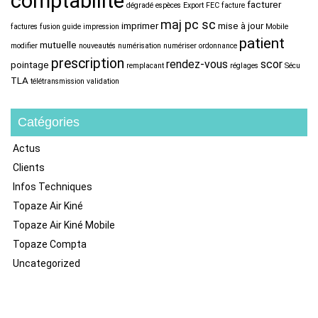
comptabilité
facturer
dégradé
espèces
Export FEC
facture
maj pc sc
imprimer
mise à jour
factures
fusion
guide
impression
Mobile
patient
mutuelle
modifier
nouveautés
numérisation
numériser
ordonnance
prescription
rendez-vous
scor
pointage
remplacant
réglages
Sécu
TLA
télétransmission
validation
Catégories
Actus
Clients
Infos Techniques
Topaze Air Kiné
Topaze Air Kiné Mobile
Topaze Compta
Uncategorized