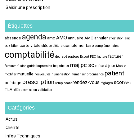
Saisir une prescription
Étiquettes
agenda
AMO
absence
amc
annuaire AMC
annuler
attestation amc
carte vitale
complémentaire
bdk
bilan
chèque
clôture
complémentaires
comptabilité
facturer
dégradé
espèces
Export FEC
facture
maj pc sc
imprimer
mise à jour
factures
fusion
guide
impression
Mobile
patient
mutuelle
modifier
nouveautés
numérisation
numériser
ordonnance
prescription
rendez-vous
scor
pointage
remplacant
réglages
Sécu
TLA
télétransmission
validation
Catégories
Actus
Clients
Infos Techniques